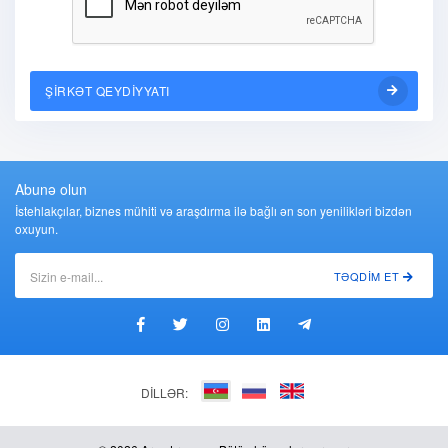
ŞİRKƏT QEYDİYYATI
Abunə olun
İstehlakçılar, biznes mühiti və araşdırma ilə bağlı ən son yenilikləri bizdən
oxuyun.
TƏQDIM ET
DILLƏR: