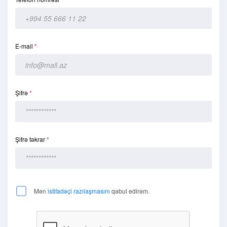
E-mail
*
Şifrə
*
Şifrə təkrar
*
Mən
istifadəçi razılaşmasını
qəbul edirəm.