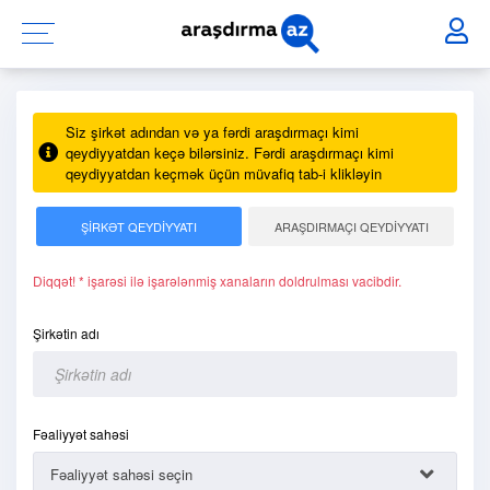
Siz şirkət adından və ya fərdi araşdırmaçı kimi
qeydiyyatdan keçə bilərsiniz. Fərdi araşdırmaçı kimi
qeydiyyatdan keçmək üçün müvafiq tab-i klikləyin
ŞİRKƏT QEYDİYYATI
ARAŞDIRMAÇI QEYDİYYATI
Diqqət! * işarəsi ilə işarələnmiş xanaların doldrulması vacibdir.
Şirkətin adı
Fəaliyyət sahəsi