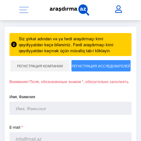
Siz şirkət adından və ya fərdi araşdırmaçı kimi
qeydiyyatdan keçə bilərsiniz. Fərdi araşdırmaçı kimi
qeydiyyatdan keçmək üçün müvafiq tab-i klikləyin
РЕГИСТРАЦИЯ КОМПАНИИ
РЕГИСТРАЦИЯ ИССЛЕДОВАТЕЛЕЙ
Внимание! Поля, обозначенные знаком *, обязательно заполнять.
Имя, Фамилия
E-mail
*